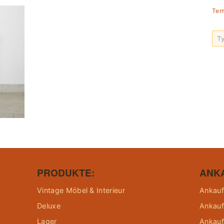
Ter
PRODUKTE:
ANK
Vintage Möbel & Interieur
Ankauf
Deluxe
Ankauf
Lager
Ankauf