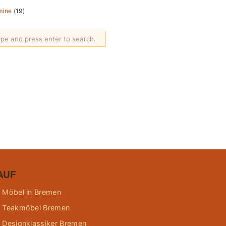
mine
(19)
AUF
 Möbel in Bremen
 Teakmöbel Bremen
 Designklassiker Bremen