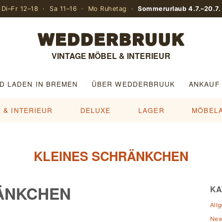
Di–Fr 12–18 · Sa 11–16 · Mo Ruhetag ·
Sommerurlaub 4.7.–20.7.
VINTAGE MÖBEL & INTERIEUR
D LADEN IN BREMEN
ÜBER WEDDERBRUUK
ANKAUF
 & INTERIEUR
DELUXE
LAGER
MÖBEL
KLEINES SCHRÄNKCHEN
ÄNKCHEN
KA
All
Ne