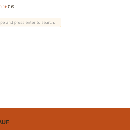
mine
(19)
AUF