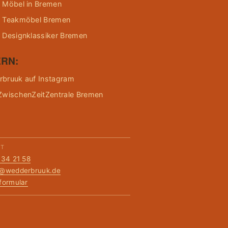
 Möbel in Bremen
 Teakmöbel Bremen
 Designklassiker Bremen
RN:
bruuk auf Instagram
ZwischenZeitZentrale Bremen
KT
134 21 58
t@wedderbruuk.de
formular