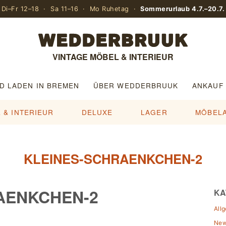
Di–Fr 12–18 · Sa 11–16 · Mo Ruhetag ·
Sommerurlaub 4.7.–20.7.
VINTAGE MÖBEL & INTERIEUR
D LADEN IN BREMEN
ÜBER WEDDERBRUUK
ANKAUF
 & INTERIEUR
DELUXE
LAGER
MÖBEL
KLEINES-SCHRAENKCHEN-2
AENKCHEN-2
KA
All
Ne