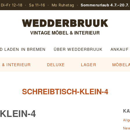
Di–Fr 12–18 · Sa 11–16 · Mo Ruhetag ·
Sommerurlaub 4.7.–20.7.
VINTAGE MÖBEL & INTERIEUR
D LADEN IN BREMEN
ÜBER WEDDERBRUUK
ANKAUF
 & INTERIEUR
DELUXE
LAGER
MÖBEL
SCHREIBTISCH-KLEIN-4
KLEIN-4
KA
All
Ne