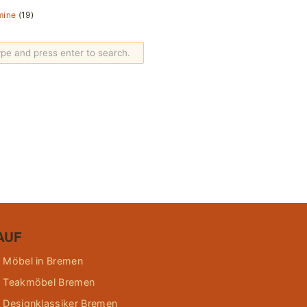
mine
(19)
AUF
 Möbel in Bremen
 Teakmöbel Bremen
 Designklassiker Bremen