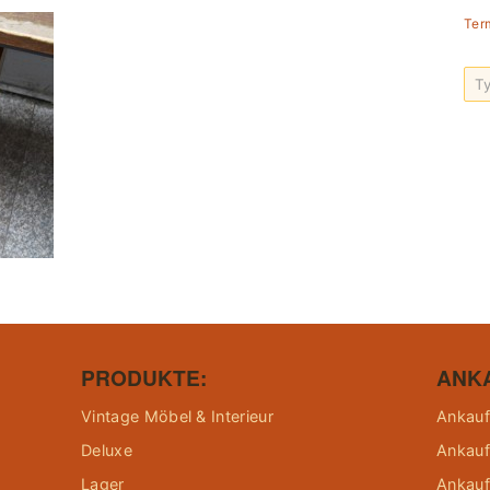
Ter
PRODUKTE:
ANK
Vintage Möbel & Interieur
Ankauf
Deluxe
Ankauf
Lager
Ankauf