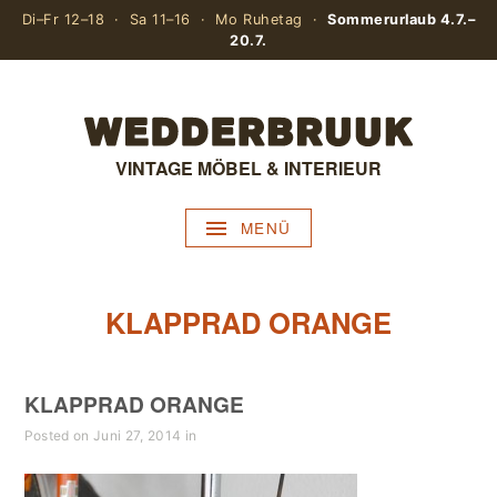
Di–Fr 12–18 · Sa 11–16 · Mo Ruhetag ·
Sommerurlaub 4.7.–
20.7.
VINTAGE MÖBEL & INTERIEUR
MENÜ
KLAPPRAD ORANGE
KLAPPRAD ORANGE
Posted on Juni 27, 2014 in