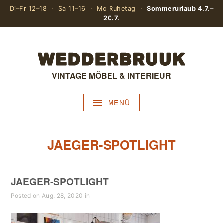
Di–Fr 12–18 · Sa 11–16 · Mo Ruhetag ·
Sommerurlaub 4.7.–
20.7.
VINTAGE MÖBEL & INTERIEUR
MENÜ
JAEGER-SPOTLIGHT
JAEGER-SPOTLIGHT
Posted on Aug. 28, 2020 in