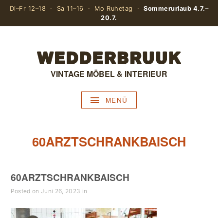
Di–Fr 12–18 · Sa 11–16 · Mo Ruhetag ·
Sommerurlaub 4.7.–
20.7.
VINTAGE MÖBEL & INTERIEUR
MENÜ
60ARZTSCHRANKBAISCH
60ARZTSCHRANKBAISCH
Posted on Juni 26, 2023 in