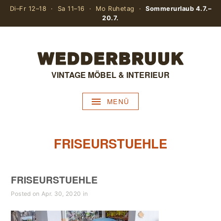
Di–Fr 12–18 · Sa 11–16 · Mo Ruhetag ·
Sommerurlaub 4.7.–
20.7.
VINTAGE MÖBEL & INTERIEUR
MENÜ
FRISEURSTUEHLE
FRISEURSTUEHLE
Posted on Apr. 30, 2020 in