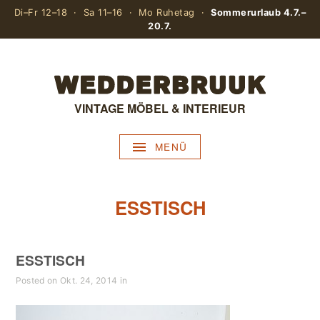
Di–Fr 12–18 · Sa 11–16 · Mo Ruhetag ·
Sommerurlaub 4.7.–
20.7.
VINTAGE MÖBEL & INTERIEUR
MENÜ
ESSTISCH
ESSTISCH
Posted on Okt. 24, 2014 in