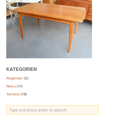
KATEGORIEN
Allgemein
(3)
News
(11)
Termine
(19)