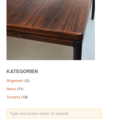
KATEGORIEN
Allgemein
(3)
News
(11)
Termine
(19)