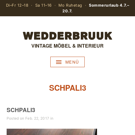
Di–Fr 12–18 · Sa 11–16 · Mo Ruhetag ·
Sommerurlaub 4.7.–
20.7.
VINTAGE MÖBEL & INTERIEUR
MENÜ
SCHPALI3
SCHPALI3
Posted on Feb. 22, 2017 in