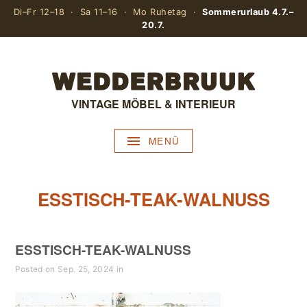
Di–Fr 12–18 · Sa 11–16 · Mo Ruhetag ·
Sommerurlaub 4.7.–
20.7.
VINTAGE MÖBEL & INTERIEUR
MENÜ
ESSTISCH-TEAK-WALNUSS
ESSTISCH-TEAK-WALNUSS
Posted on Sep. 25, 2024 in