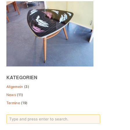
KATEGORIEN
Allgemein
(3)
News
(11)
Termine
(19)