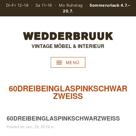
Di–Fr 12–18 · Sa 11–16 · Mo Ruhetag ·
Sommerurlaub 4.7.–
20.7.
VINTAGE MÖBEL & INTERIEUR
MENÜ
60DREIBEINGLASPINKSCHWAR
ZWEISS
60DREIBEINGLASPINKSCHWARZWEISS
Posted on Jan. 29, 2019 in