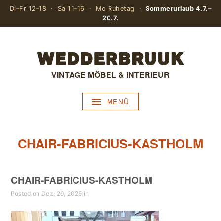
Di–Fr 12–18 · Sa 11–16 · Mo Ruhetag ·
Sommerurlaub 4.7.–
20.7.
VINTAGE MÖBEL & INTERIEUR
MENÜ
CHAIR-FABRICIUS-KASTHOLM
CHAIR-FABRICIUS-KASTHOLM
Posted on Dez. 29, 2025 in