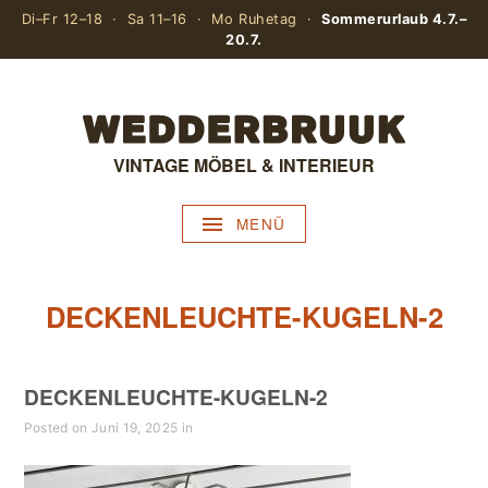
Di–Fr 12–18 · Sa 11–16 · Mo Ruhetag ·
Sommerurlaub 4.7.–
20.7.
VINTAGE MÖBEL & INTERIEUR
MENÜ
DECKENLEUCHTE-KUGELN-2
DECKENLEUCHTE-KUGELN-2
Posted on Juni 19, 2025 in