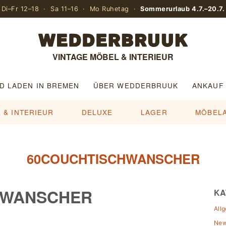
Di–Fr 12–18 · Sa 11–16 · Mo Ruhetag ·
Sommerurlaub 4.7.–20.7.
VINTAGE MÖBEL & INTERIEUR
D LADEN IN BREMEN
ÜBER WEDDERBRUUK
ANKAUF
 & INTERIEUR
DELUXE
LAGER
MÖBEL
60COUCHTISCHWANSCHER
HWANSCHER
KA
All
Ne