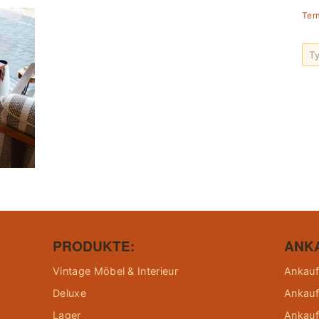
Ter
PRODUKTE:
ANK
Vintage Möbel & Interieur
Ankauf
Deluxe
Ankauf
Lager
Ankauf