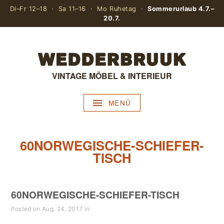
Di–Fr 12–18 · Sa 11–16 · Mo Ruhetag ·
Sommerurlaub 4.7.–
20.7.
VINTAGE MÖBEL & INTERIEUR
MENÜ
60NORWEGISCHE-SCHIEFER-
TISCH
60NORWEGISCHE-SCHIEFER-TISCH
Posted on Aug. 24, 2017 in