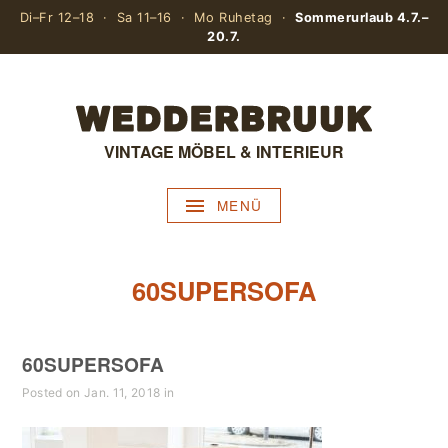
Di–Fr 12–18 · Sa 11–16 · Mo Ruhetag ·
Sommerurlaub 4.7.–
20.7.
VINTAGE MÖBEL & INTERIEUR
MENÜ
60SUPERSOFA
60SUPERSOFA
Posted on Jan. 11, 2018 in