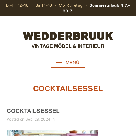
Di–Fr 12–18 · Sa 11–16 · Mo Ruhetag ·
Sommerurlaub 4.7.–
20.7.
VINTAGE MÖBEL & INTERIEUR
MENÜ
COCKTAILSESSEL
COCKTAILSESSEL
Posted on Sep. 29, 2024 in