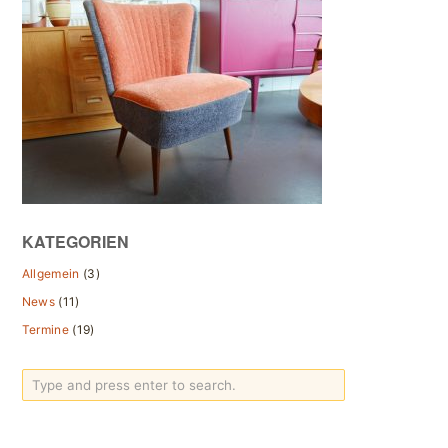
KATEGORIEN
Allgemein
(3)
News
(11)
Termine
(19)