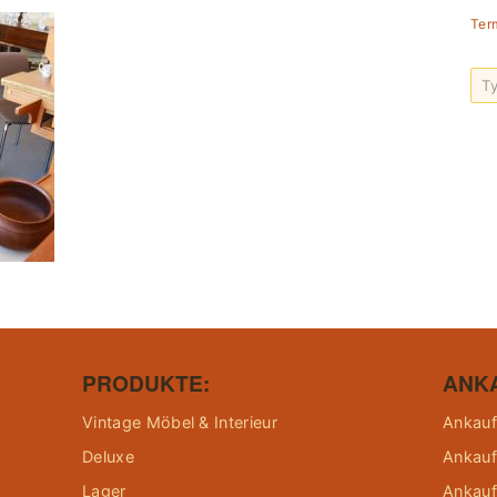
Ter
PRODUKTE:
ANK
Vintage Möbel & Interieur
Ankauf
Deluxe
Ankauf
Lager
Ankauf