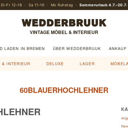
Di–Fr 12–18 · Sa 11–16 · Mo Ruhetag ·
Sommerurlaub 4.7.–20.7.
VINTAGE MÖBEL & INTERIEUR
D LADEN IN BREMEN
ÜBER WEDDERBRUUK
ANKAUF
 & INTERIEUR
DELUXE
LAGER
MÖBEL
60BLAUERHOCHLEHNER
HLEHNER
KA
All
Ne