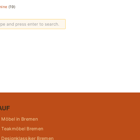
mine
(19)
AUF
 Möbel in Bremen
 Teakmöbel Bremen
 Designklassiker Bremen