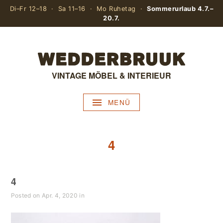
Di–Fr 12–18 · Sa 11–16 · Mo Ruhetag ·
Sommerurlaub 4.7.–
20.7.
VINTAGE MÖBEL & INTERIEUR
MENÜ
4
4
Posted on Apr. 4, 2020 in