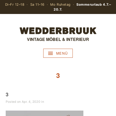
Di–Fr 12–18 · Sa 11–16 · Mo Ruhetag ·
Sommerurlaub 4.7.–
20.7.
VINTAGE MÖBEL & INTERIEUR
MENÜ
3
3
Posted on Apr. 4, 2020 in