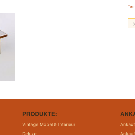
Ter
PRODUKTE:
ANK
Vintage Möbel & Interieur
Ankauf
Deluxe
Ankauf