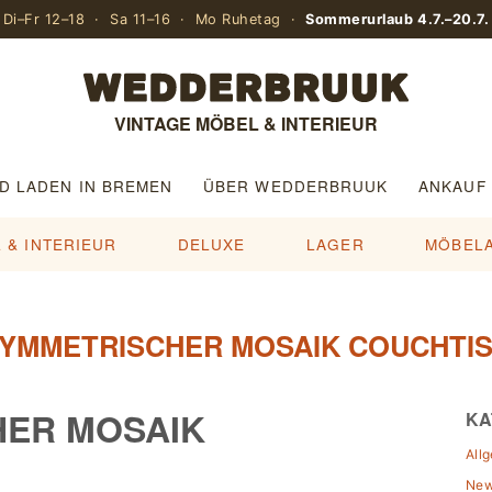
Di–Fr 12–18 · Sa 11–16 · Mo Ruhetag ·
Sommerurlaub 4.7.–20.7.
VINTAGE MÖBEL & INTERIEUR
D LADEN IN BREMEN
ÜBER WEDDERBRUUK
ANKAUF
 & INTERIEUR
DELUXE
LAGER
MÖBEL
YMMETRISCHER MOSAIK COUCHTI
ER MOSAIK
KA
All
Ne