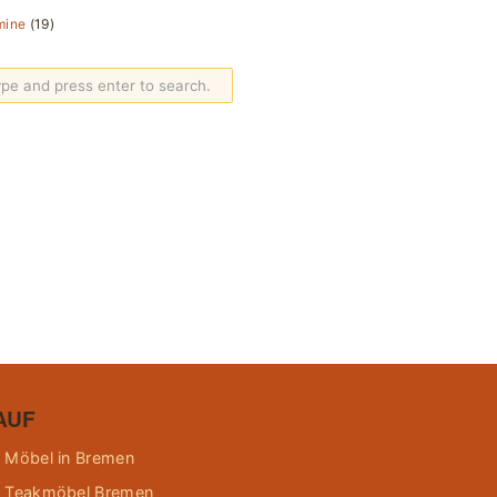
mine
(19)
AUF
 Möbel in Bremen
 Teakmöbel Bremen