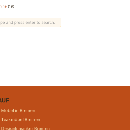
mine
(19)
AUF
 Möbel in Bremen
 Teakmöbel Bremen
 Designklassiker Bremen