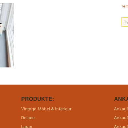
Ter
PRODUKTE:
ANK
Vintage Möbel & Interieur
Ankauf
Deluxe
Ankauf
Lager
Ankauf