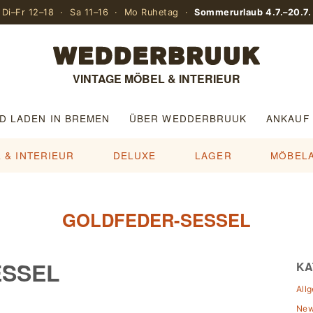
Di–Fr 12–18 · Sa 11–16 · Mo Ruhetag ·
Sommerurlaub 4.7.–20.7.
VINTAGE MÖBEL & INTERIEUR
D LADEN IN BREMEN
ÜBER WEDDERBRUUK
ANKAUF
 & INTERIEUR
DELUXE
LAGER
MÖBEL
GOLDFEDER-SESSEL
ESSEL
KA
All
Ne