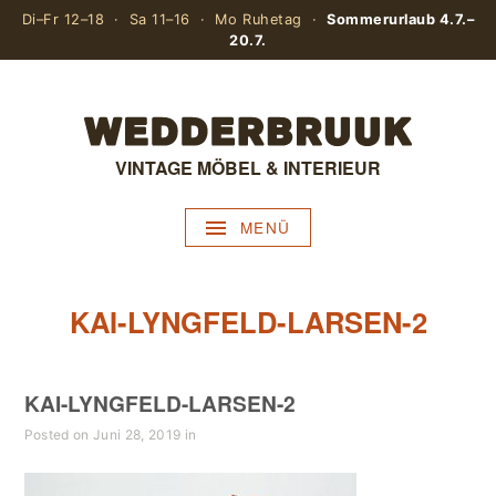
Di–Fr 12–18 · Sa 11–16 · Mo Ruhetag ·
Sommerurlaub 4.7.–
20.7.
VINTAGE MÖBEL & INTERIEUR
MENÜ
KAI-LYNGFELD-LARSEN-2
KAI-LYNGFELD-LARSEN-2
Posted on Juni 28, 2019 in