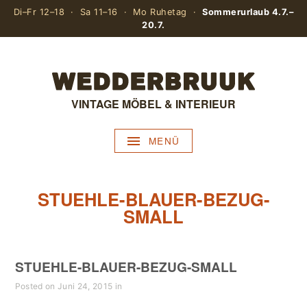
Di–Fr 12–18 · Sa 11–16 · Mo Ruhetag ·
Sommerurlaub 4.7.–
20.7.
VINTAGE MÖBEL & INTERIEUR
MENÜ
STUEHLE-BLAUER-BEZUG-
SMALL
STUEHLE-BLAUER-BEZUG-SMALL
Posted on Juni 24, 2015 in