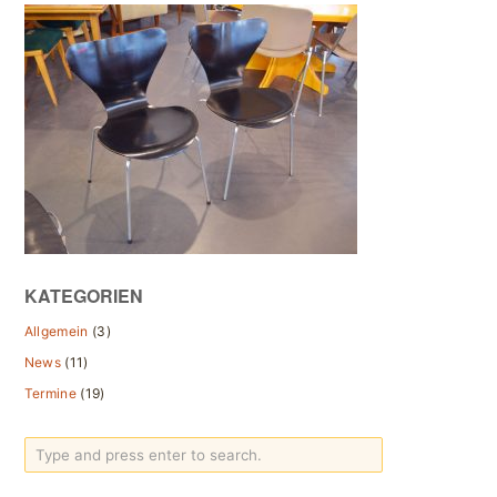
KATEGORIEN
Allgemein
(3)
News
(11)
Termine
(19)