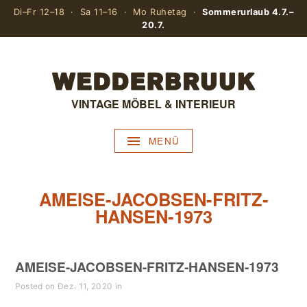
Di–Fr 12–18 · Sa 11–16 · Mo Ruhetag ·
Sommerurlaub 4.7.–
20.7.
VINTAGE MÖBEL & INTERIEUR
MENÜ
AMEISE-JACOBSEN-FRITZ-
HANSEN-1973
AMEISE-JACOBSEN-FRITZ-HANSEN-1973
Posted on Dez. 11, 2020 in