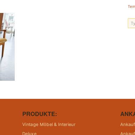
Ter
PRODUKTE:
ANK
Vintage Möbel & Interieur
Ankauf
Deluxe
Ankauf