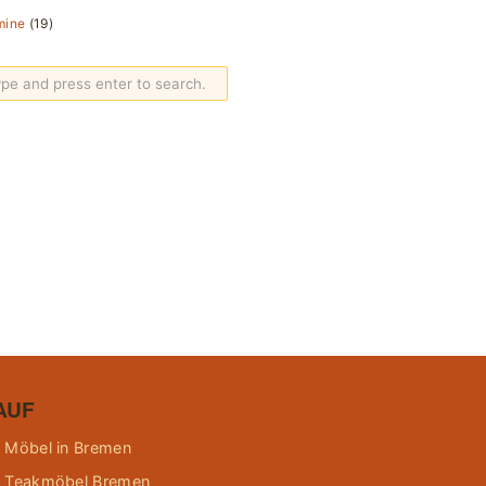
mine
(19)
AUF
 Möbel in Bremen
 Teakmöbel Bremen