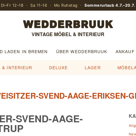
Di–Fr 12–18 · Sa 11–16 · Mo Ruhetag ·
Sommerurlaub 4.7.–20.7.
VINTAGE MÖBEL & INTERIEUR
D LADEN IN BREMEN
ÜBER WEDDERBRUUK
ANKAUF
 & INTERIEUR
DELUXE
LAGER
MÖBEL
EISITZER-SVEND-AAGE-ERIKSEN-
ZER-SVEND-AAGE-
KA
TRUP
All
Ne