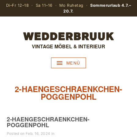
Di–Fr 12–18 · Sa 11–16 · Mo Ruhetag ·
Sommerurlaub 4.7.–
20.7.
VINTAGE MÖBEL & INTERIEUR
MENÜ
2-HAENGESCHRAENKCHEN-
POGGENPOHL
2-HAENGESCHRAENKCHEN-
POGGENPOHL
Posted on Feb. 16, 2024 in