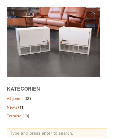
KATEGORIEN
Allgemein
(3)
News
(11)
Termine
(19)