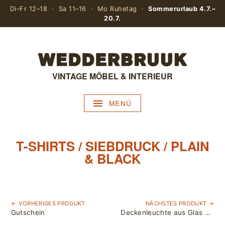
Di–Fr 12–18 · Sa 11–16 · Mo Ruhetag ·
Sommerurlaub 4.7.–
20.7.
VINTAGE MÖBEL & INTERIEUR
MENÜ
T-SHIRTS / SIEBDRUCK / PLAIN
& BLACK
← VORHERIGES PRODUKT
NÄCHSTES PRODUKT →
Gutschein
Deckenleuchte aus Glas & Metall