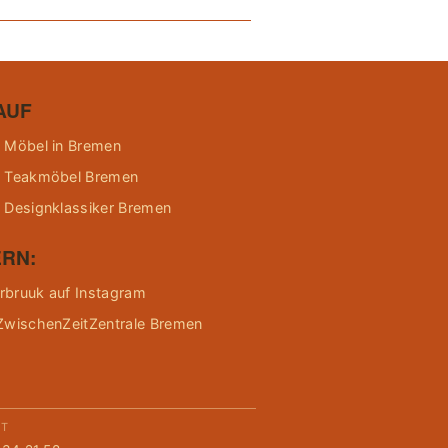
AUF
 Möbel in Bremen
 Teakmöbel Bremen
 Designklassiker Bremen
RN:
bruuk auf Instagram
ZwischenZeitZentrale Bremen
KT