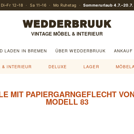
Di–Fr 12–18 · Sa 11–16 · Mo Ruhetag ·
Sommerurlaub 4.7.–20.7.
VINTAGE MÖBEL & INTERIEUR
D LADEN IN BREMEN
ÜBER WEDDERBRUUK
ANKAUF
 & INTERIEUR
DELUXE
LAGER
MÖBEL
LE MIT PAPIERGARNGEFLECHT VON 
MODELL 83