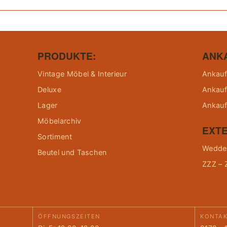
PRODUKTE:
ANK
Vintage Möbel & Interieur
Ankauf
Deluxe
Ankauf
Lager
Ankauf
Möbelarchiv
EXTE
Sortiment
Wedder
Beutel und Taschen
ZZZ – 
ÖFFNUNGSZEITEN
KONTA