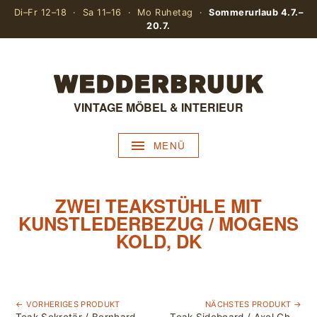
Di–Fr 12–18 · Sa 11–16 · Mo Ruhetag ·
Sommerurlaub 4.7.–
20.7.
VINTAGE MÖBEL & INTERIEUR
MENÜ
ZWEI TEAKSTÜHLE MIT
KUNSTLEDERBEZUG / MOGENS
KOLD, DK
← VORHERIGES PRODUKT
NÄCHSTES PRODUKT →