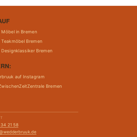
AUF
 Möbel in Bremen
 Teakmöbel Bremen
 Designklassiker Bremen
RN:
bruuk auf Instagram
ZwischenZeitZentrale Bremen
KT
134 21 58
t@wedderbruuk.de