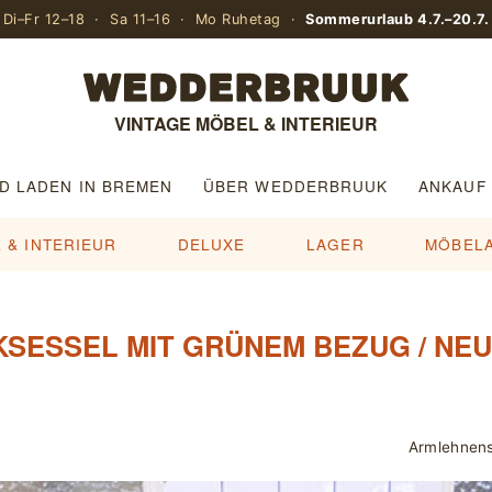
Di–Fr 12–18 · Sa 11–16 · Mo Ruhetag ·
Sommerurlaub 4.7.–20.7.
VINTAGE MÖBEL & INTERIEUR
D LADEN IN BREMEN
ÜBER WEDDERBRUUK
ANKAUF
 & INTERIEUR
DELUXE
LAGER
MÖBEL
KSESSEL MIT GRÜNEM BEZUG / NE
Armlehnens