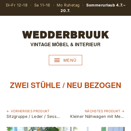
Di–Fr 12–18 · Sa 11–16 · Mo Ruhetag ·
Sommerurlaub 4.7.–
20.7.
VINTAGE MÖBEL & INTERIEUR
MENÜ
ZWEI STÜHLE / NEU BEZOGEN
← VORHERIGES PRODUKT
NÄCHSTES PRODUKT →
Sitzgruppe / Leder / Sessel, Tisch, Hocker
Kleiner Nähwagen mit Messinggriffen