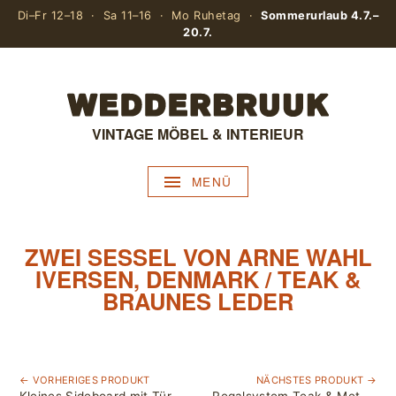
Di–Fr 12–18 · Sa 11–16 · Mo Ruhetag ·
Sommerurlaub 4.7.–
20.7.
VINTAGE MÖBEL & INTERIEUR
MENÜ
ZWEI SESSEL VON ARNE WAHL
IVERSEN, DENMARK / TEAK &
BRAUNES LEDER
← VORHERIGES PRODUKT
NÄCHSTES PRODUKT →