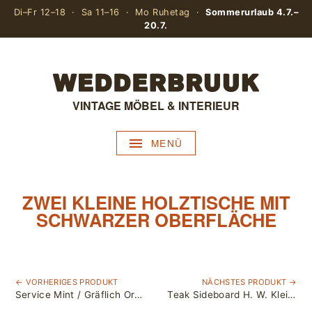
Di–Fr 12–18 · Sa 11–16 · Mo Ruhetag ·
Sommerurlaub 4.7.–
20.7.
VINTAGE MÖBEL & INTERIEUR
MENÜ
ZWEI KLEINE HOLZTISCHE MIT
SCHWARZER OBERFLÄCHE
← VORHERIGES PRODUKT
NÄCHSTES PRODUKT →
Service Mint / Gräflich Ortenburg
Teak Sideboard H. W. Klein für Bramin, Denmark / Länge 224cm