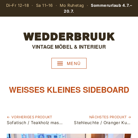
Di–Fr 12–18 · Sa 11–16 · Mo Ruhetag ·
Sommerurlaub 4.7.–
20.7.
VINTAGE MÖBEL & INTERIEUR
MENÜ
WEISSES KLEINES SIDEBOARD
← VORHERIGES PRODUKT
NÄCHSTES PRODUKT →
Sofatisch / Teakholz massiv / Glostrup, Dänemark
Stehleuchte / Oranger Kugelschirm / Harvey Guzzini