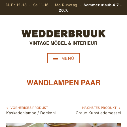
Di–Fr 12–18 · Sa 11–16 · Mo Ruhetag ·
Sommerurlaub 4.7.–
20.7.
VINTAGE MÖBEL & INTERIEUR
MENÜ
WANDLAMPEN PAAR
← VORHERIGES PRODUKT
NÄCHSTES PRODUKT →
Kaskadenlampe / Deckenlampe
Graue Kunstledersessel