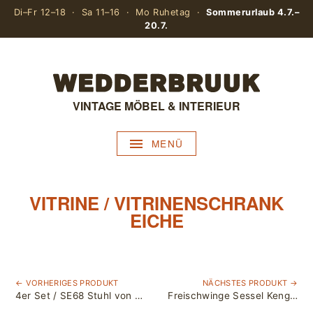
Di–Fr 12–18 · Sa 11–16 · Mo Ruhetag ·
Sommerurlaub 4.7.–
20.7.
VINTAGE MÖBEL & INTERIEUR
MENÜ
VITRINE / VITRINENSCHRANK
EICHE
← VORHERIGES PRODUKT
NÄCHSTES PRODUKT →
4er Set / SE68 Stuhl von Egon Eiermann für Wilde + Spieth
Freischwinge Sessel Kengu / Elsa & Nordahl Solheim für Rybo Rykken & Co, Norway / Teak & Leder