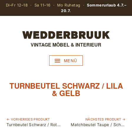
Di–Fr 12–18 · Sa 11–16 · Mo Ruhetag ·
Sommerurlaub 4.7.–
20.7.
VINTAGE MÖBEL & INTERIEUR
MENÜ
TURNBEUTEL SCHWARZ / LILA
& GELB
← VORHERIGES PRODUKT
NÄCHSTES PRODUKT →
Turnbeutel Schwarz / Rot & Blau
Matchbeutel Taupe / Schwarz