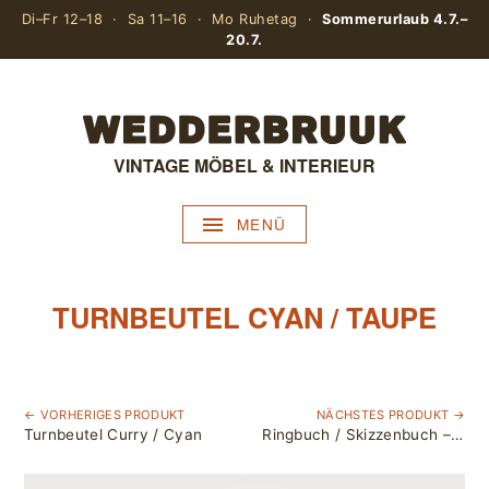
Di–Fr 12–18 · Sa 11–16 · Mo Ruhetag ·
Sommerurlaub 4.7.–
20.7.
VINTAGE MÖBEL & INTERIEUR
MENÜ
TURNBEUTEL CYAN / TAUPE
← VORHERIGES PRODUKT
NÄCHSTES PRODUKT →
Turnbeutel Curry / Cyan
Ringbuch / Skizzenbuch – Himbeer / Blätter