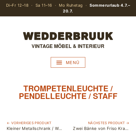
Di–Fr 12–18 · Sa 11–16 · Mo Ruhetag ·
Sommerurlaub 4.7.–
20.7.
VINTAGE MÖBEL & INTERIEUR
MENÜ
TROMPETENLEUCHTE /
PENDELLEUCHTE / STAFF
← VORHERIGES PRODUKT
NÄCHSTES PRODUKT →
Kleiner Metallschrank / Werkstattschrank / Grau & Magenta
Zwei Bänke von Friso Kramer für die Olympischen Spiele 1972 in München / Wilkhahn