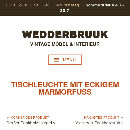
Di–Fr 12–18 · Sa 11–16 · Mo Ruhetag ·
Sommerurlaub 4.7.–
20.7.
VINTAGE MÖBEL & INTERIEUR
MENÜ
TISCHLEUCHTE MIT ECKIGEM
MARMORFUSS
← VORHERIGES PRODUKT
NÄCHSTES PRODUKT →
Großer Teakholzspiegel von Kai Kristiansen für Aksel Kjersgaard
Viererset Teakholzstühle