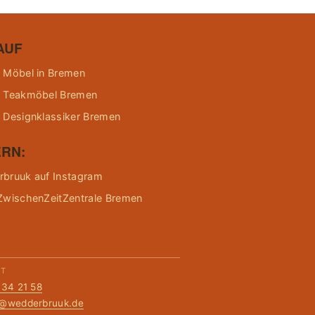
AUF
 Möbel in Bremen
 Teakmöbel Bremen
 Designklassiker Bremen
RN:
bruuk auf Instagram
ZwischenZeitZentrale Bremen
KT
134 21 58
t@wedderbruuk.de