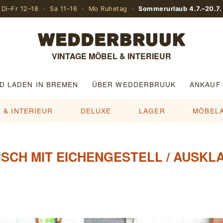
Di–Fr 12–18 · Sa 11–16 · Mo Ruhetag ·
Sommerurlaub 4.7.–20.7.
VINTAGE MÖBEL & INTERIEUR
D LADEN IN BREMEN
ÜBER WEDDERBRUUK
ANKAUF
 & INTERIEUR
DELUXE
LAGER
MÖBEL
ISCH MIT EICHENGESTELL / AUSKL