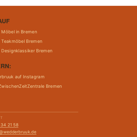
AUF
 Möbel in Bremen
 Teakmöbel Bremen
 Designklassiker Bremen
RN:
bruuk auf Instagram
ZwischenZeitZentrale Bremen
KT
134 21 58
t@wedderbruuk.de