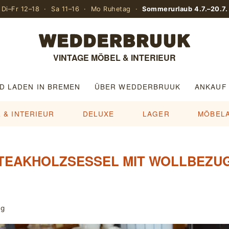
Di–Fr 12–18 · Sa 11–16 · Mo Ruhetag ·
Sommerurlaub 4.7.–20.7.
VINTAGE MÖBEL & INTERIEUR
D LADEN IN BREMEN
ÜBER WEDDERBRUUK
ANKAUF
 & INTERIEUR
DELUXE
LAGER
MÖBEL
TEAKHOLZSESSEL MIT WOLLBEZU
ug