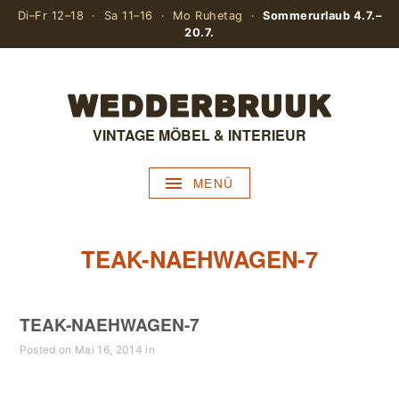
Di–Fr 12–18 · Sa 11–16 · Mo Ruhetag ·
Sommerurlaub 4.7.–
20.7.
VINTAGE MÖBEL & INTERIEUR
MENÜ
TEAK-NAEHWAGEN-7
TEAK-NAEHWAGEN-7
Posted on Mai 16, 2014 in