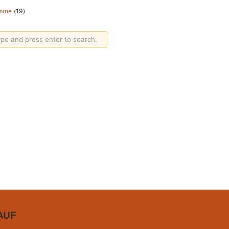
mine
(19)
AUF