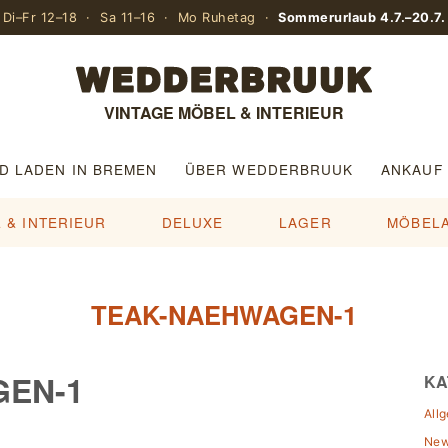
Di–Fr 12–18 · Sa 11–16 · Mo Ruhetag ·
Sommerurlaub 4.7.–20.7.
VINTAGE MÖBEL & INTERIEUR
D LADEN IN BREMEN
ÜBER WEDDERBRUUK
ANKAUF
 & INTERIEUR
DELUXE
LAGER
MÖBEL
TEAK-NAEHWAGEN-1
GEN-1
KA
All
Ne