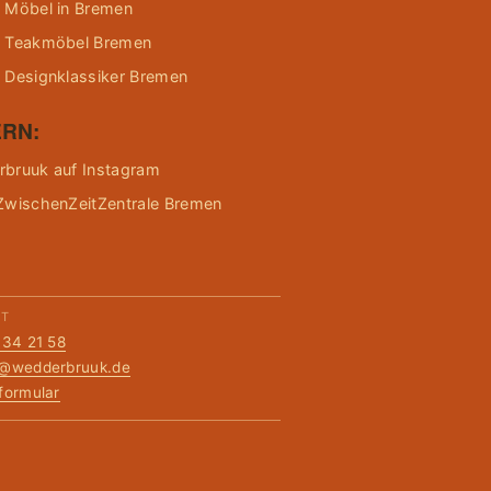
 Möbel in Bremen
 Teakmöbel Bremen
 Designklassiker Bremen
RN:
bruuk auf Instagram
ZwischenZeitZentrale Bremen
KT
134 21 58
t@wedderbruuk.de
formular