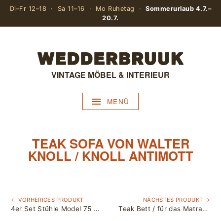
Di–Fr 12–18 · Sa 11–16 · Mo Ruhetag ·
Sommerurlaub 4.7.–
20.7.
VINTAGE MÖBEL & INTERIEUR
MENÜ
TEAK SOFA VON WALTER
KNOLL / KNOLL ANTIMOTT
← VORHERIGES PRODUKT
NÄCHSTES PRODUKT →
4er Set Stühle Model 75 von Niels Otto Møller für J.L. Møllers Møbelfabrik / Teak & Papercord
Teak Bett / für das Matratzenmaß 200 x 100 cm