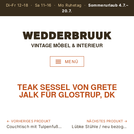
Di–Fr 12–18 · Sa 11–16 · Mo Ruhetag ·
Sommerurlaub 4.7.–
20.7.
VINTAGE MÖBEL & INTERIEUR
MENÜ
TEAK SESSEL VON GRETE
JALK FÜR GLOSTRUP, DK
← VORHERIGES PRODUKT
NÄCHSTES PRODUKT →
Couchtisch mit Tulpenfuß aus Alu
Lübke Stühle / neu bezogen