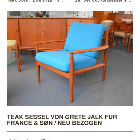
Teak Sofa / Zweisitzer mit Lederpolstern / Ole Wanscher für France & Søn
2er Set Cocktailsessel (noch einer vorhanden)
TEAK SESSEL VON GRETE JALK FÜR
FRANCE & SØN / NEU BEZOGEN