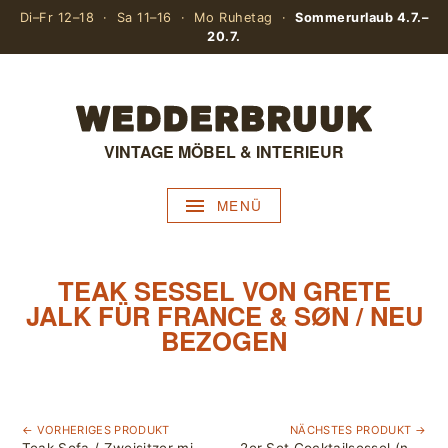
Di–Fr 12–18 · Sa 11–16 · Mo Ruhetag ·
Sommerurlaub 4.7.–
20.7.
VINTAGE MÖBEL & INTERIEUR
MENÜ
TEAK SESSEL VON GRETE
JALK FÜR FRANCE & SØN / NEU
BEZOGEN
← VORHERIGES PRODUKT
NÄCHSTES PRODUKT →