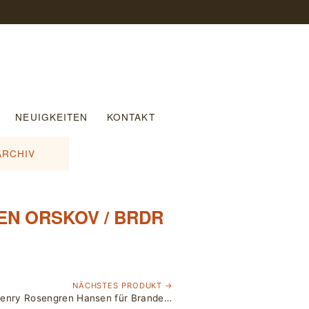
NEUIGKEITEN
KONTAKT
ARCHIV
EN ORSKOV / BRDR
NÄCHSTES PRODUKT →
Teak Sideboard von Henry Rosengren Hansen für Brande Møbelindustri, Dänemark