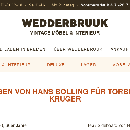
Di–Fr 12–18 · Sa 11–16 · Mo Ruhetag ·
Sommerurlaub 4.7.–20.7.
VINTAGE MÖBEL & INTERIEUR
D LADEN IN BREMEN
ÜBER WEDDERBRUUK
ANKAUF
 & INTERIEUR
DELUXE
LAGER
MÖBEL
EN VON HANS BOLLING FÜR TORB
KRÜGER
l), 60er Jahre