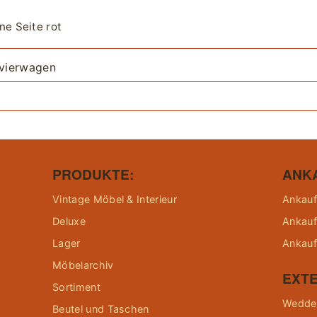
ne Seite rot
ervierwagen
PRODUKTE:
ANK
Vintage Möbel & Interieur
Ankauf
Deluxe
Ankauf
Lager
Ankauf
Möbelarchiv
EXTE
Sortiment
Wedder
Beutel und Taschen