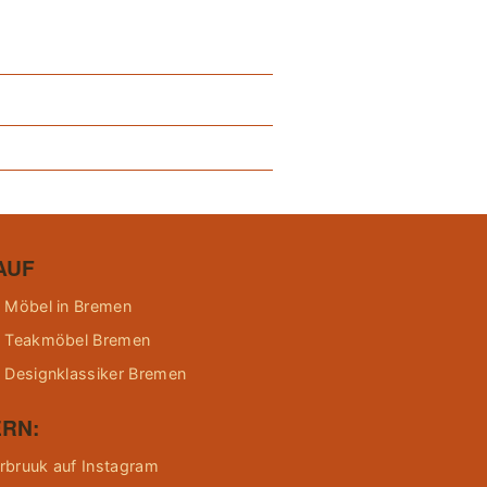
AUF
 Möbel in Bremen
 Teakmöbel Bremen
 Designklassiker Bremen
RN:
bruuk auf Instagram